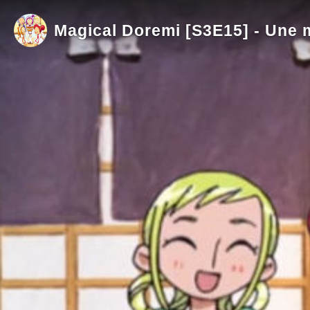
Magical Doremi [S3E15] - Une 