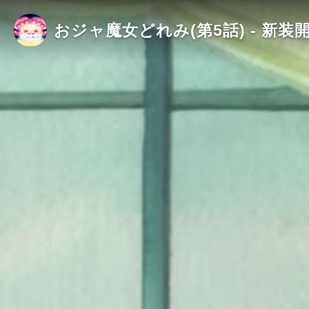
おジャ魔女どれみ(第5話) - 新装開