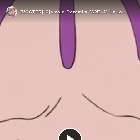
[VOSTFR] Ojamajo Doremi # [S2E44] Un joyeux Noël sous la neige