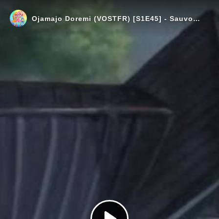
Ojamajo Doremi (VOSTFR) [S1E45] - Sauvons le Père Noël !