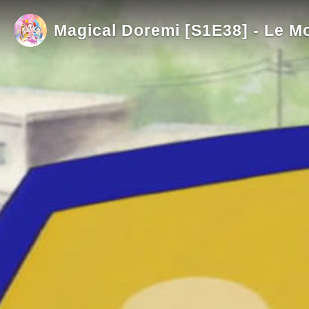
Magical Doremi [S1E38] - Le Mo