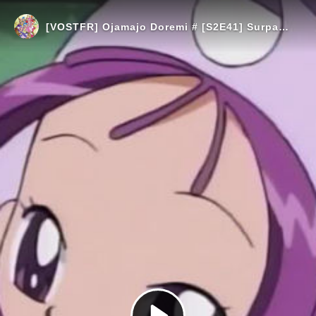
[VOSTFR] Ojamajo Doremi # [S2E41] Surpasser Onpu ! Le parcours pour devenir une idol !