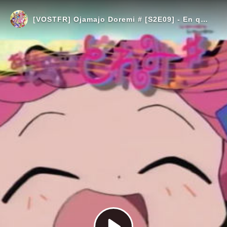
[VOSTFR] Ojamajo Doremi # [S2E09] - En quête des plantes médicinales ! Le voyage en bus de Maho-dou