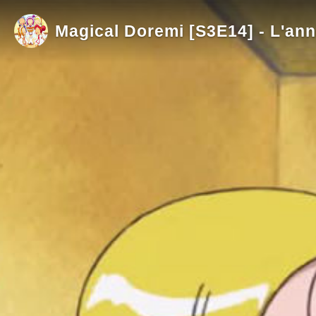
Magical Doremi [S3E14] - L'ann