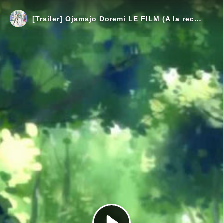
[Trailer] Ojamajo Doremi LE FILM (A la recherche des apprenties sorcières) - Bande-Annonce VOSTFR