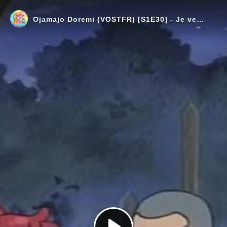
Ojamajo Doremi (VOSTFR) [S1E30] - Je veux voir le fantôme !