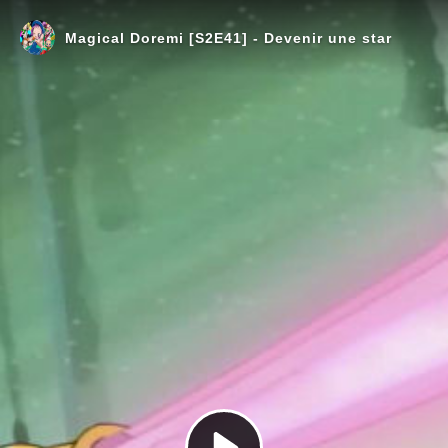
Magical Doremi [S2E41] - Devenir une star