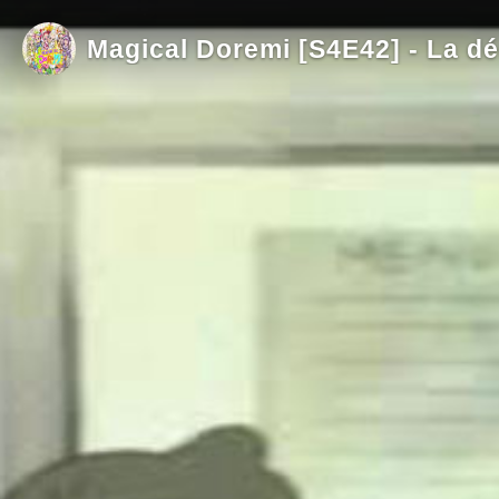
Magical Doremi [S4E42] - La dé