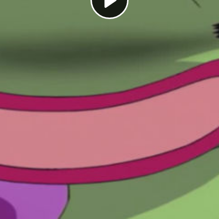
Play
Video